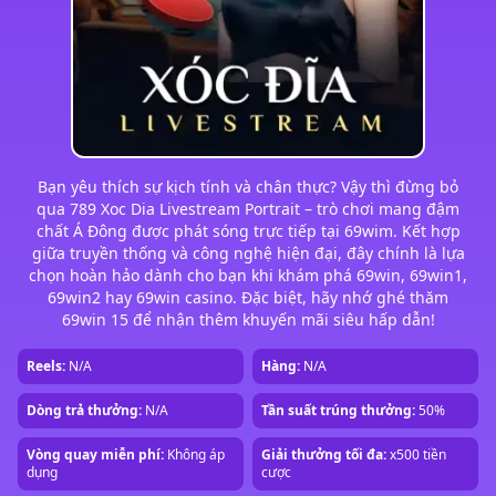
Bạn yêu thích sự kịch tính và chân thực? Vậy thì đừng bỏ
qua 789 Xoc Dia Livestream Portrait – trò chơi mang đậm
chất Á Đông được phát sóng trực tiếp tại 69wim. Kết hợp
giữa truyền thống và công nghệ hiện đại, đây chính là lựa
chọn hoàn hảo dành cho bạn khi khám phá 69win, 69win1,
69win2 hay 69win casino. Đặc biệt, hãy nhớ ghé thăm
69win 15 để nhận thêm khuyến mãi siêu hấp dẫn!
Reels:
N/A
Hàng:
N/A
Dòng trả thưởng:
N/A
Tần suất trúng thưởng:
50%
Vòng quay miễn phí:
Không áp
Giải thưởng tối đa:
x500 tiền
dụng
cược