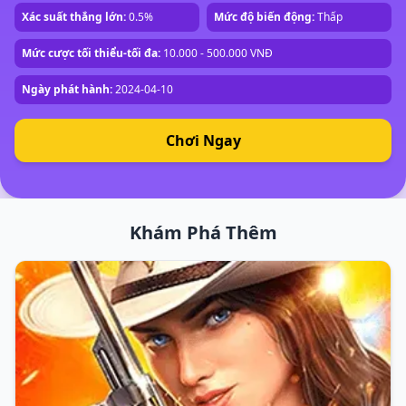
Xác suất thắng lớn:
0.5%
Mức độ biến động:
Thấp
Mức cược tối thiểu-tối đa:
10.000 - 500.000 VNĐ
Ngày phát hành:
2024-04-10
Chơi Ngay
Khám Phá Thêm