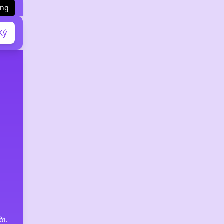
ống
Ký
i
ời.