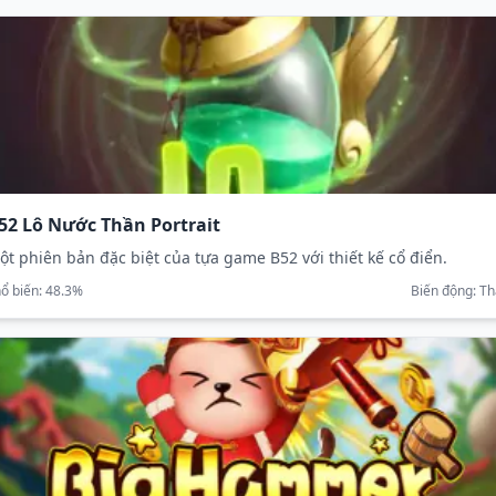
52 Lô Nước Thần Portrait
ột phiên bản đặc biệt của tựa game B52 với thiết kế cổ điển.
ổ biến: 48.3%
Biến động: T