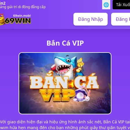
in2
🌐
Tải Xu
ảng giải trí di động đẳng cấp
Đăng Nhập
Đăng 
Bắn Cá VIP
Với giao diện hiện đại và hiệu ứng hình ảnh sắc nét, Bắn Cá VIP tạ
wim hứa hẹn mang đến cho bạn những phút giây thư giãn tuyệt v