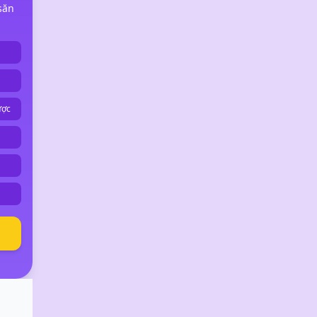
săn
ược