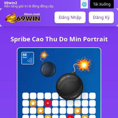
69win2
🌐
Tải Xuống
Nền tảng giải trí di động đẳng cấp
Đăng Nhập
Đăng Ký
Spribe Cao Thu Do Min Portrait