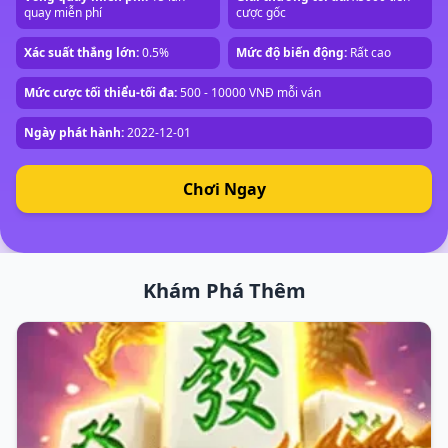
quay miễn phí
cược gốc
Xác suất thắng lớn:
0.5%
Mức độ biến động:
Rất cao
Mức cược tối thiểu-tối đa:
500 - 10000 VNĐ mỗi ván
Ngày phát hành:
2022-12-01
Chơi Ngay
Khám Phá Thêm